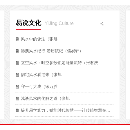
易说文化
YiJing Culture
更多
끖
风水中的像法（张旭
뀴
港澳风水纪行·游历赋记（儒易轩）
뀴
玄空风水：时空参数锁定能量流转（张君庆
뀴
阴宅风水看过来（张旭
뀴
守一可大成（宋万胜
뀴
浅谈风水的化解之道（张旭
뀴
提升易学算力，赋能时代智慧——让传统智慧在当代焕发新生（李凤江）
뀴