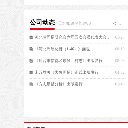
公司动态
Company News
更多
끖
河北省周易研究会六届五次会员代表大会（乙巳年会）举行
01-25
뀴
《河北周易总目（1-46）》面世
08-19
뀴
《邢台市信都区东侯兰村志》出版发行
08-05
뀴
宋万胜著《大象周易》正式出版发行
04-02
뀴
《方志易错分析》出版发行
02-18
뀴