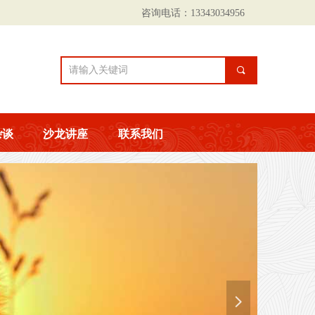
咨询电话：13343034956
끠
杂谈
沙龙讲座
联系我们
넲