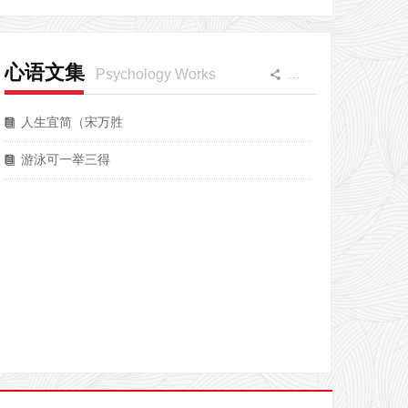
心语文集
Psychology Works
更多
끖
人生宜简（宋万胜
뀴
游泳可一举三得
뀴