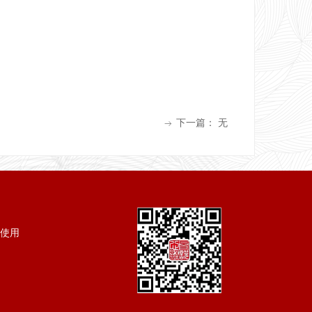
下一篇：
无
ꁹ
使用