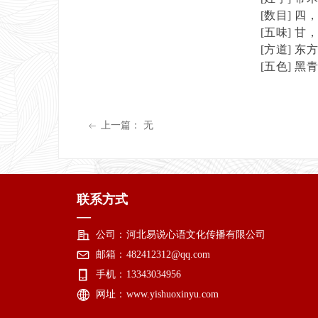
[
数目
]
四
[
五味
]
甘
[
方道
]
东
[
五色
]
黑
上一篇：
无
ꂃ
联系方式
—
公司：
河北易说心语文化传播有限公司
邮箱：
482412312@qq.com
手机：
13343034956
网址：
www.yishuoxinyu.com