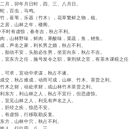
，二月，卯年月日时，四、三、八月日。
，蛇，百虫，马鸣。
，竹，萑苇，乐器（竹木），花草繁鲜之物，核。
向之居，山林之年，楼阁。
中不时有虚惊，春冬吉，秋占不利。
，肉，山林野味，鲜肉，果酸味，菜蔬，鱼，鲤鱼。
有成，声名之家，利长男之婚，秋占不利。
惊，胎动不安，头胎必生男，坐宜向东，秋占不吉。
名，宜东方之任，施号发令之职，掌刑狱之官，有茶木课税之任
望，可求，宜动中求谋，秋占不遂。
于成交，秋占难成，动而可成，山林、竹木、茶货之利。
林竹木之财，动处求财，或山林竹木茶货之利。
行利东方，利山林之人，秋占不宜行，但恐虚惊。
见，宜见山林之人，利见有声名之人。
疾，肝经之疾，惊恐不安。
讼，有虚惊，行移取勘反复。
于东方，山林中穴，秋占不利。
木姓人，行位四、八、三。