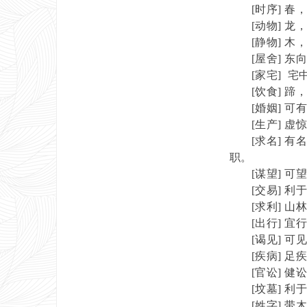
[
时序
]
春
[
动物
]
龙
[
静物
]
木
[
屋舍
]
东
[
家宅
]
宅
[
饮食
]
蹄
[
婚姻
]
可
[
生产
]
虚
[
求名
]
有
职。
[
谋望
]
可
[
交易
]
利
[
求利
]
山
[
出行
]
宜
[
谒见
]
可
[
疾病
]
足
[
官讼
]
健
[
坟墓
]
利
[
姓字
]
带