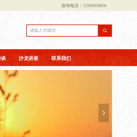
咨询电话：13343034956
끠
杂谈
沙龙讲座
联系我们
넲