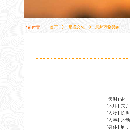
当前位置：
首页
ꄲ
易说文化
ꄲ
震卦万物类象
[
天时
]
雷
[
地理
]
东
[
人物
]
长
[
人事
]
起
[
身体
]
足