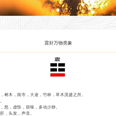
震卦万物类象
。
方，树木，闹市，大途，竹林，草木茂盛之所。
男。
动，怒，虚惊，鼓噪，多动少静。
，肝，头发，声音。