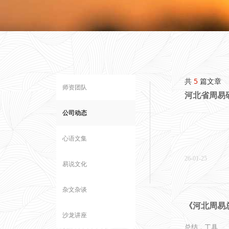
共
5
篇文章
师资团队
河北省周易
公司动态
心语文集
26-01-25
易说文化
杂文杂谈
《河北周易总
沙龙讲座
总结，工具