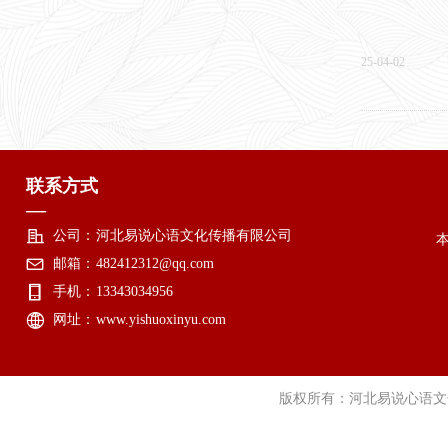
25-04-02
《方志易错
联系方式
三十八年编辑
—
139千字，16.
公司：
河北易说心语文化传播有限公司
定价96元。
邮箱：
482412312@qq.com
25-02-18
手机：
13343034956
网址：
www.yishuoxinyu.com
上一页
版权所有：河北易说心语